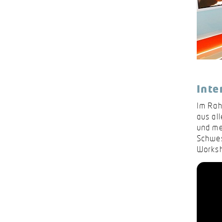
Inte
Im Ra
aus al
und me
Schwes
Worksh