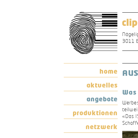
Nägeli
3011 
home
AUS
aktuelles
Was 
angebote
Werbes
teilwe
produktionen
«Das I
Schaff
netzwerk