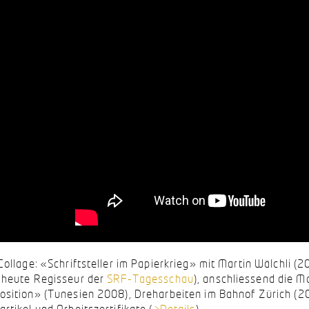
 Collage: «Schriftsteller im Papierkrieg» mit Martin Wälchli 
 heute Regisseur der
SRF-Tagesschau
), anschliessend die M
osition» (Tunesien 2008), Dreharbeiten im Bahnof Zürich (