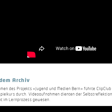
dem Archiv
men des Projekts «Jugend und Medien Bern» führte ClipClub
pielkurs durch. Videoaufnahmen dienten der Selbstreflektion
t im Lernprozess gewesen.