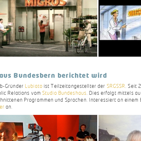
aus Bundesbern berichtet wird
ub-Gründer
Lubiato
ist Teilzeitangestellter der
SRGSSR
. Seit
blic Relations vom
Studio Bundeshaus
. Dies erfolgt mittels a
hnittenen Programmen und Sprachen. Interessiert an einem Bl
er
an.