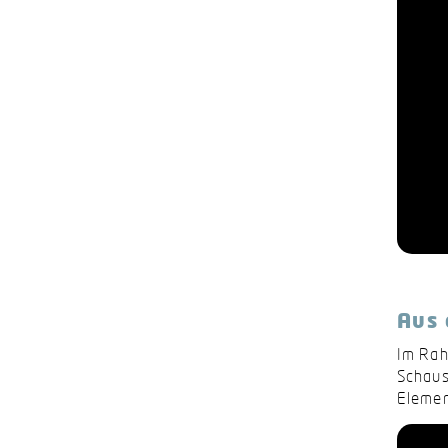
Aus 
Im Rah
Schaus
Elemen