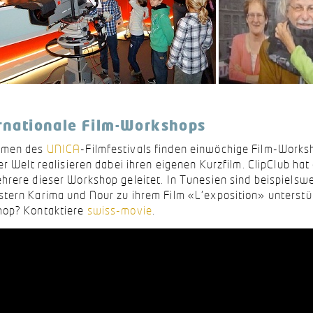
rnationale Film-Workshops
hmen des
UNICA
-Filmfestivals finden einwöchige Film-Works
ler Welt realisieren dabei ihren eigenen Kurzfilm. ClipClub ha
hrere dieser Workshop geleitet. In Tunesien sind beispielsw
tern Karima und Nour zu ihrem Film «L'exposition» unterstü
op? Kontaktiere
swiss-movie
.