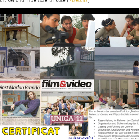
rtikel und Arbeitszertifikate (
>Details
).