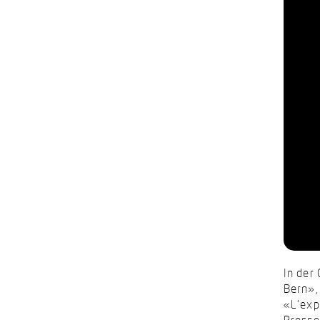
In der
Bern»,
«L'exp