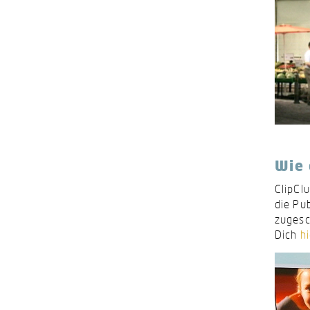
Wie 
ClipCl
die Pu
zugesc
Dich
hi